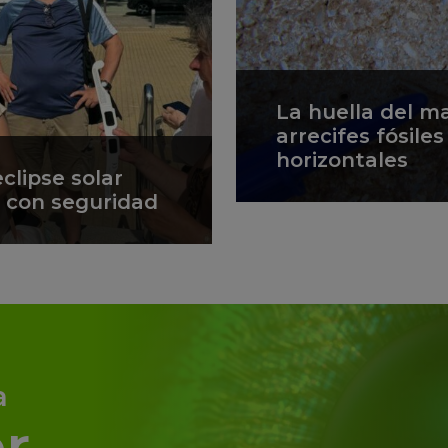
La huella del m
arrecifes fósile
horizontales
clipse solar
lo con seguridad
a
r