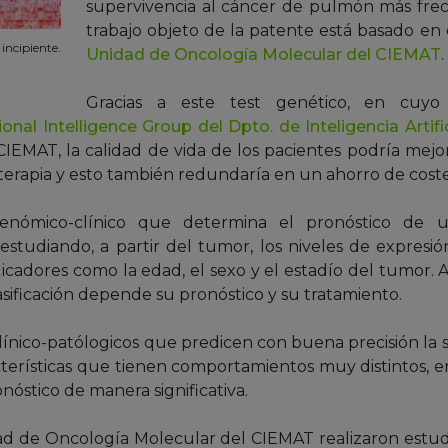
supervivencia al cáncer de pulmón más frec
trabajo objeto de la patente está basado en 
ncipiente.
Unidad de Oncología Molecular del CIEMAT
.
Gracias a este test genético, en cuyo 
nal Intelligence Group del Dpto. de Inteligencia Artif
IEMAT, la calidad de vida de los pacientes podría mej
terapia y esto también redundaría en un ahorro de costes
ómico-clínico que determina el pronóstico de u
tudiando, a partir del tumor, los niveles de expres
icadores como la edad, el sexo y el estadío del tumor. A 
clasificación depende su pronóstico y su tratamiento.
nico-patólogicos que predicen con buena precisión la s
cterísticas que tienen comportamientos muy distintos, 
nóstico de manera significativa.
dad de Oncología Molecular del CIEMAT realizaron estu