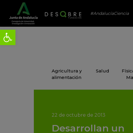
#AndalucíaCiencia
Agricultura y
Salud
Físi
alimentación
Ma
22 de octubre de 2013
Desarrollan un