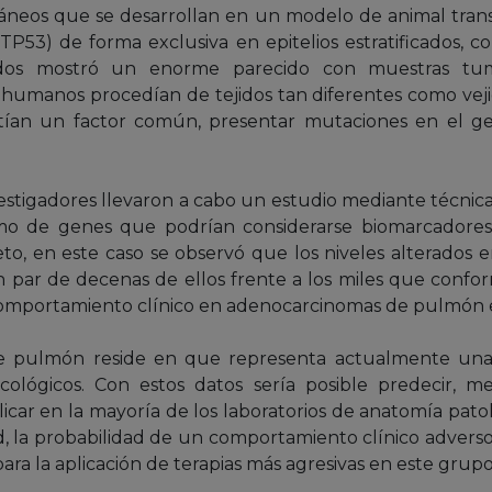
neos que se desarrollan en un modelo de animal tran
P53) de forma exclusiva en epitelios estratificados, c
dos mostró un enorme parecido con muestras tu
 humanos procedían de tejidos tan diferentes como vej
tían un factor común, presentar mutaciones en el g
nvestigadores llevaron a cabo un estudio mediante técnica
o de genes que podrían considerarse biomarcadores 
o, en este caso se observó que los niveles alterados 
 par de decenas de ellos frente a los miles que confo
 comportamiento clínico en adenocarcinomas de pulmón 
e pulmón reside en que representa actualmente una 
cológicos. Con estos datos sería posible predecir,
licar en la mayoría de los laboratorios de anatomía patol
d, la probabilidad de un comportamiento clínico adverso
ra la aplicación de terapias más agresivas en este grupo