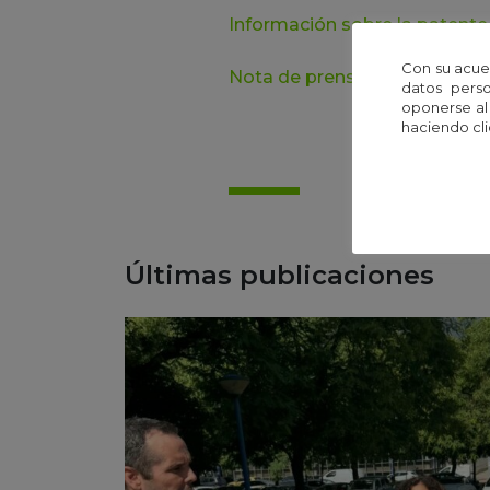
Información sobre la patente
Con su acue
Nota de prensa.
datos perso
oponerse al
haciendo cli
Últimas publicaciones