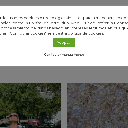
.
rdo, usamos cookies o tecnologías similares para almacenar, accede
nales como su visita en este sitio web. Puede retirar su cons
 procesamiento de datos basado en intereses legítimos en cualq
c en "Configurar cookies" en nuestra política de cookies.
Aceptar
Configurar manualmente