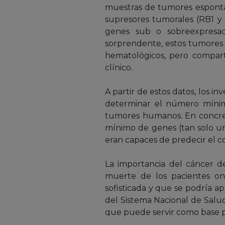
muestras de tumores espontá
supresores tumorales (RB1 y T
genes sub o sobreexpresa
sorprendente, estos tumores
hematológicos, pero compar
clínico.
A partir de estos datos, los i
determinar el número mínim
tumores humanos. En concret
mínimo de genes (tan solo un
eran capaces de predecir el
La importancia del cáncer d
muerte de los pacientes on
sofisticada y que se podría ap
del Sistema Nacional de Salu
que puede servir como base pa