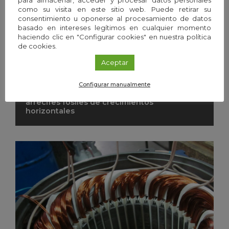
para almacenar, acceder y procesar datos personales
como su visita en este sitio web. Puede retirar su
consentimiento u oponerse al procesamiento de datos
basado en intereses legítimos en cualquier momento
haciendo clic en "Configurar cookies" en nuestra política
de cookies.
Aceptar
Configurar manualmente
La huella del mar a ras de suelo: descubren
arrecifes fósiles de crecimientos
horizontales