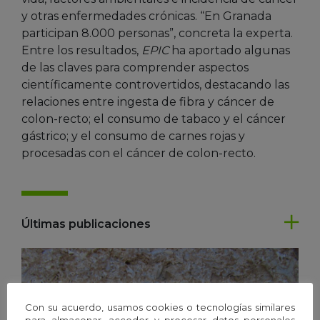
y otras enfermedades crónicas. “En Granada
participan 8.000 personas”, concreta la experta.
Entre los resultados,
EPIC
ha aportado algunas
de las claves para comprender aspectos
científicamente controvertidos, destacando las
relaciones entre ingesta de fibra y cáncer de
colon-recto; el consumo de tabaco y el cáncer
gástrico; y el consumo de carnes rojas y
procesadas con el cáncer de colon-recto.
Últimas publicaciones
Con su acuerdo, usamos cookies o tecnologías similares