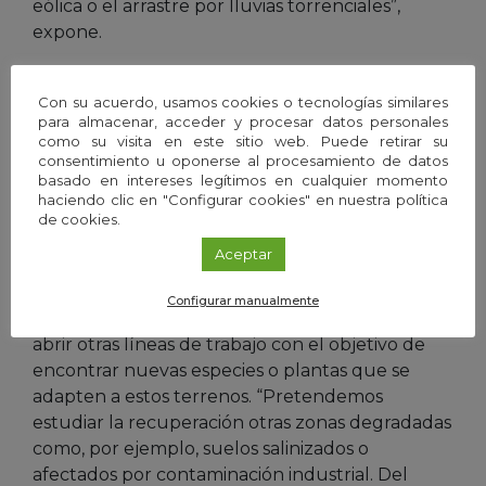
eólica o el arrastre por lluvias torrenciales”,
expone.
Igualmente, esta estrategia presenta una serie
Con su acuerdo, usamos cookies o tecnologías similares
de beneficios medioambientales, ya que
para almacenar, acceder y procesar datos personales
promueve el reciclaje de agua de baja calidad y
como su visita en este sitio web. Puede retirar su
consentimiento u oponerse al procesamiento de datos
protege a las plantas de los productos
basado en intereses legítimos en cualquier momento
fitosanitarios. “El lodo retiene a los pesticidas en
haciendo clic en "Configurar cookies" en nuestra política
la superficie y dificulta su movilidad hacia las
de cookies.
capas más profundas del suelo o aguas
Aceptar
subterráneas”, apunta la investigadora.
Configurar manualmente
Estos datos han permitido a los investigadores
abrir otras líneas de trabajo con el objetivo de
encontrar nuevas especies o plantas que se
adapten a estos terrenos. “Pretendemos
estudiar la recuperación otras zonas degradadas
como, por ejemplo, suelos salinizados o
afectados por contaminación industrial. Del