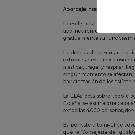
Abordaje integral
La esclerosis lateral amiotr
tipo neuromuscular. Se orig
gradualmente su funcionamien
La debilidad muscular impli
extremidades. La extensión de
masticar, tragar y respirar, ll
ningún momento se afectan las 
hay afectación de los esfínte
La ELAafecta sobre todo a a
España, se estima que cada a
ronda las 4.000 personas, sie
Es, por este alto nivel de adv
que la Consejería de Igualda