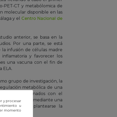
cro-PET-CT y metabólomica de
en molecular disponible en las
álaga y el
Centro Nacional de
tudio anterior, se basa en la
udios. Por una parte, se está
 la infusión de células madre
inflamatoria y favorecer los
nes una vacuna con el fin de
a ELA.
mo grupo de investigación, la
 regulación metabólica de una
ctores relacionados con el
ismos resultados mediante una
r y procesar
entimiento u
sitivos, podría plantearse la
uier momento