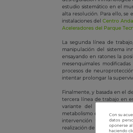
estudio sistemático en el m
alta resolución. Para ello, s
instalaciones del
Centro Anda
Aceleradores del Parque Tecn
La segunda línea de trabajo,
manipulación del sistema inm
ensayando en ratones la posi
mesenquimales modificadas g
procesos de neuroprotección
intentar prolongar la superviv
Finalmente, y basada en el d
tercera línea de trabajo en 
variante del modelo de ra
metabolismo energético. En e
Con su acue
datos perso
intervención farmacológica. 
oponerse al
realización de estudios clínic
haciendo cli