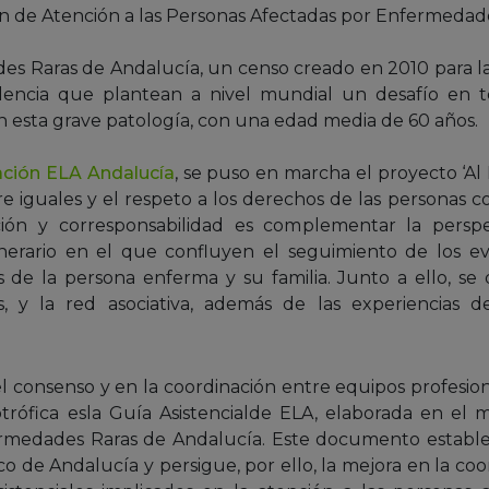
lan de Atención a las Personas Afectadas por Enfermedad
s Raras de Andalucía, un censo creado en 2010 para la c
alencia que plantean a nivel mundial un desafío en t
n esta grave patología, con una edad media de 60 años.
ación ELA Andalucía
, se puso en marcha el proyecto ‘Al
e iguales y el respeto a los derechos de las personas c
ación y corresponsabilidad es complementar la persp
erario en el que confluyen el seguimiento de los eve
ias de la persona enferma y su familia. Junto a ello, se
es, y la red asociativa, además de las experiencias 
 consenso y en la coordinación entre equipos profesiona
trófica esla Guía Asistencialde ELA, elaborada en el
ermedades Raras de Andalucía. Este documento estab
ico de Andalucía y persigue, por ello, la mejora en la coor