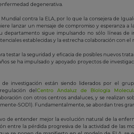
 enfermedad degenerativa.
ndial contra la ELA, por lo que la consejera de Igualda
iere lanzar un mensaje de compromiso y esperanza a la
u departamento sigue impulsando no sólo líneas de inv
stenciales establecidas y la estrecha colaboración con el
ara testar la seguridad y eficacia de posibles nuevos tra
ños se ha impulsado y apoyado proyectos de investigaci
 de investigación están siendo liderados por el gru
egulación del
Centro Andaluz de Biología Molecul
laboración con otros centros andaluces, y se realizan 
amente-SOD1). Fundamentalmente, se abordan tres grand
tivo de entender mejor la evolución natural de la enfer
ón entre la pérdida progresiva de la actividad de las 
que se ponen de manifiesto en el modelo de ELA, se es