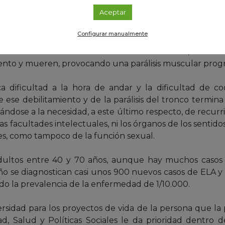
Aceptar
Configurar manualmente
ófica, también llamada enfermedad de Lou Gehrig, es u
ina cuando unas células del sistema nervioso, llama
to y mueren, provocando una parálisis muscular progre
ca dificultad a la hora de andar y la dificultad de c
 ese debilitamiento y de la parálisis del tronco termi
egándose a la necesidad, a este último respecto, de recurr
facultades intelectuales, ni los órganos de los sentidos (o
res, como tampoco de la función sexual.
dultos entre 40 y 70 años, aunque hay muchos casos
ño se diagnostican casi unos 900 nuevos casos de ELA y
ndo la prevalencia de la enfermedad de 1/10.000.
ersidad para los proyectos de vida de la persona que la 
d, Salud y Políticas Sociales le da prioridad dentro d