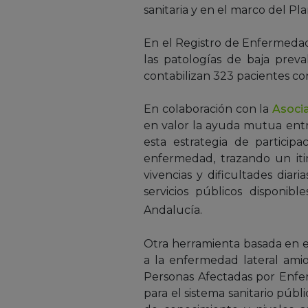
sanitaria y en el marco del P
En el Registro de Enfermedade
las patologías de baja prev
contabilizan 323 pacientes co
En colaboración con la
Asoci
en valor la ayuda mutua entr
esta estrategia de particip
enfermedad, trazando un itin
vivencias y dificultades diar
servicios públicos disponibl
Andalucía.
Otra herramienta basada en el
a la enfermedad lateral amio
Personas Afectadas por Enf
para el sistema sanitario públ