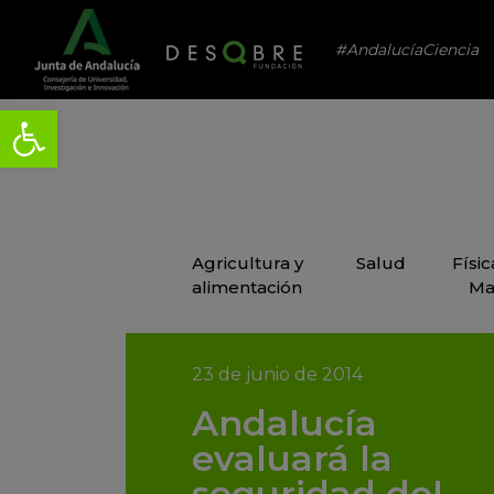
#AndalucíaCiencia
Agricultura y
Salud
Físi
alimentación
Ma
23 de junio de 2014
Andalucía
evaluará la
seguridad del