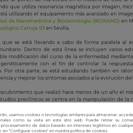
undo que utiliza resonancia magnética por imagen, mi
e está utilizando el equipamiento más avanzado en imag
luz de Nanomedicina y Biotecnología (BIONAND)
en M
ológico Cartuja 93
en Sevilla.
 que se está llevando a cabo de forma paralela al es
unitario. Dentro de esta línea se incluyen varios est
ble modificación del curso de la enfermedad mediante
enéticamente con el fin de controlar la respuesta 
. Por otra parte, se está estudiando también en rato
encia y mejorar los síntomas asociados a la evolución del
escubrimiento que realizó hace menos de un año el mis
estudios preclínicos se centra en la manipulación de la
tón SOD1 que tiene una mayor supervivencia por fa
stos momentos, el equipo está intentando tener los m
rdo, usamos cookies o tecnologías similares para almacenar, accede
nales como su visita en este sitio web. Puede retirar su cons
Si los resultados, aún en fase preliminar, fuesen po
 procesamiento de datos basado en intereses legítimos en cualq
os en pacientes de ELA en los próximos años.
c en "Configurar cookies" en nuestra política de cookies.