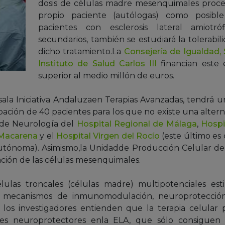
dosis de células madre mesenquimales proced
propio paciente (autólogas) como posible
pacientes con esclerosis lateral amiotró
secundarios, también se estudiará la tolerabil
dicho tratamiento.La
Consejería de Igualdad, 
Instituto de Salud Carlos III
financian este 
superior al medio millón de euros.
lsala Iniciativa Andaluzaen Terapias Avanzadas, tendrá 
pación de 40 pacientes para los que no existe una altern
 de Neurología del
Hospital Regional de Málaga
,
Hospi
 Macarena
y el
Hospital Virgen del Rocío
(este último es 
utónoma). Asimismo,la Unidadde Producción Celular del
cación de las células mesenquimales.
ulas troncales (células madre) multipotenciales esti
 mecanismos de inmunomodulación, neuroprotección
ue los investigadores entienden que la terapia celula
tes neuroprotectores enla ELA, que sólo consiguen