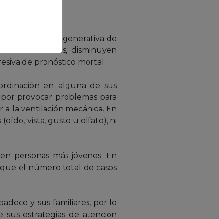
na enfermedad degenerativa de
das motoneuronas, disminuyen
siva de pronóstico mortal.
oordinación en alguna de sus
na por provocar problemas para
ir a la ventilación mecánica. En
ído, vista, gusto u olfato), ni
 en personas más jóvenes. En
 que el número total de casos
padece y sus familiares, por lo
e sus estrategias de atención