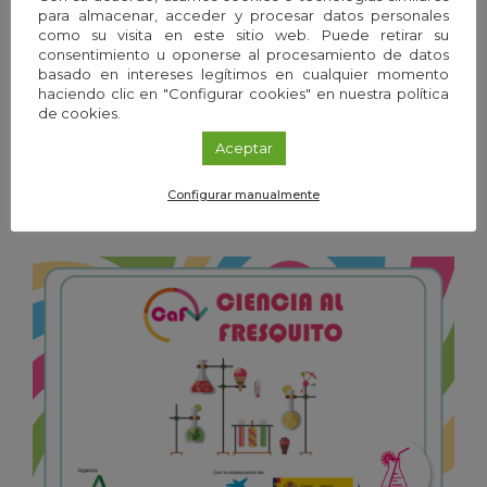
para almacenar, acceder y procesar datos personales
como su visita en este sitio web. Puede retirar su
consentimiento u oponerse al procesamiento de datos
basado en intereses legítimos en cualquier momento
haciendo clic en "Configurar cookies" en nuestra política
Exposición
/
Granada
de cookies.
20
Ene
'26 - 19
Dic
'26
Aceptar
Frío y calor. Las temperaturas de la vida
Configurar manualmente