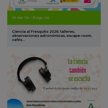
05
Mar
'26 - 31
Ago
'26
Ciencia al Fresquito 2026: talleres,
observaciones astronómicas, escape-room,
cafés…