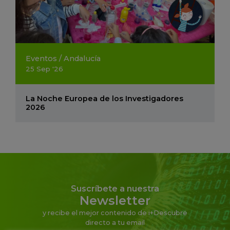
Eventos
/
Andalucía
25
Sep
'26
La Noche Europea de los Investigadores
2026
Suscríbete a nuestra
Newsletter
y recibe el mejor contenido de i+Descubre
directo a tu email