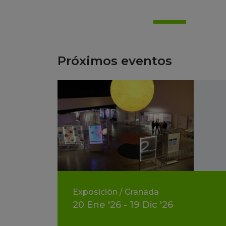
Próximos eventos
Exposición
/
Granada
20
Ene
'26 - 19
Dic
'26