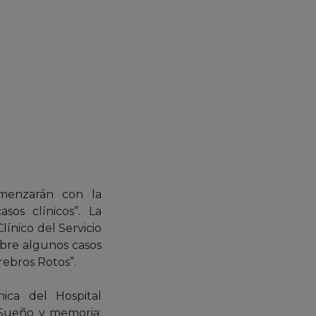
omenzarán con la
sos clínicos”. La
ínico del Servicio
obre algunos casos
rebros Rotos”.
nica del Hospital
 “Sueño y memoria: