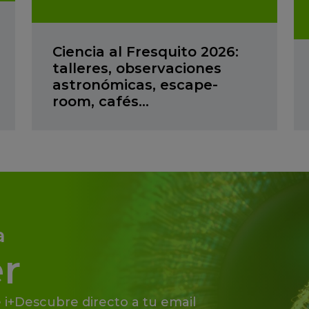
Ciencia al Fresquito 2026:
talleres, observaciones
astronómicas, escape-
room, cafés…
a
r
 i+Descubre directo a tu email