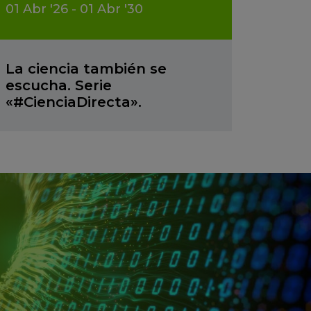
01
Abr
'26 - 01
Abr
'30
La ciencia también se
escucha. Serie
«#CienciaDirecta».