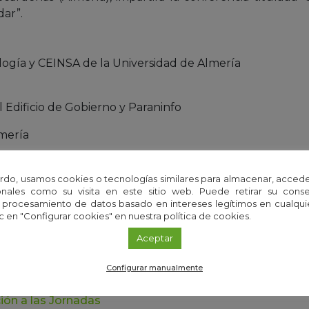
dar”.
logía y CEINSA de la Universidad de Almería
 Edificio de Gobierno y Paraninfo
mería
ta, neuropsicólogo clínico del Servicio de Neurología de
rdo, usamos cookies o tecnologías similares para almacenar, accede
nales como su visita en este sitio web. Puede retirar su cons
Paloma Villalobos López, neurofisióloga clínica del Hospi
 procesamiento de datos basado en intereses legítimos en cualq
lmería)
c en "Configurar cookies" en nuestra política de cookies.
Aceptar
ón. Enlace en 'Más información'
Configurar manualmente
ción a las Jornadas