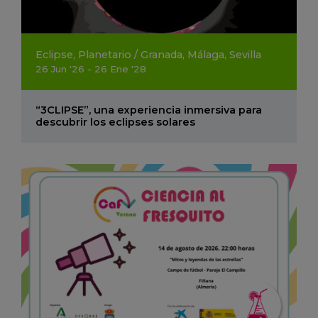
Eclipse
,
Planetario
/
Granada
,
Málaga
,
Sevilla
26
Jun
'26 - 26
Ene
'28
“3CLIPSE”, una experiencia inmersiva para
descubrir los eclipses solares