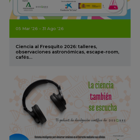
05
Mar
'26 - 31
Ago
'26
Ciencia al Fresquito 2026: talleres,
observaciones astronómicas, escape-room,
cafés…