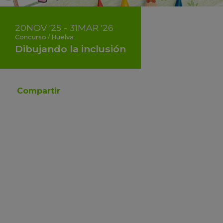
20
NOV
'25 - 31
MAR
'26
Concurso
/
Huelva
Dibujando la inclusión
Compartir