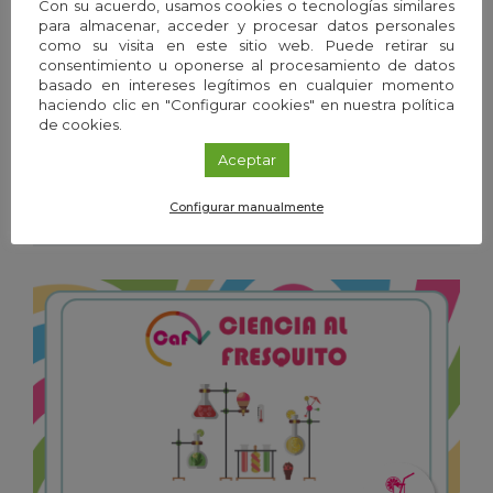
Con su acuerdo, usamos cookies o tecnologías similares
para almacenar, acceder y procesar datos personales
como su visita en este sitio web. Puede retirar su
consentimiento u oponerse al procesamiento de datos
basado en intereses legítimos en cualquier momento
haciendo clic en "Configurar cookies" en nuestra política
de cookies.
Exposición
/
Granada
20
Ene
'26 - 19
Dic
'26
Aceptar
Configurar manualmente
Frío y calor. Las temperaturas de la vida