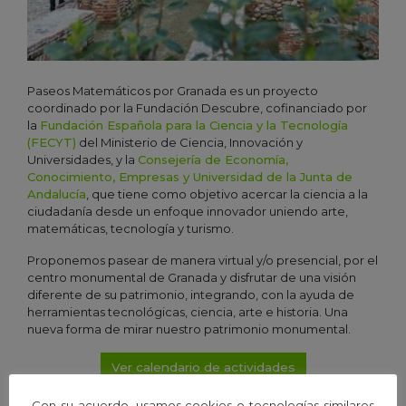
Paseos Matemáticos por Granada es un proyecto
coordinado por la Fundación Descubre, cofinanciado por
la
Fundación Española para la Ciencia y la Tecnología
(FECYT)
del Ministerio de Ciencia, Innovación y
Universidades, y la
Consejería de Economía,
Conocimiento, Empresas y Universidad de la Junta de
Andalucía
, que tiene como objetivo acercar la ciencia a la
ciudadanía desde un enfoque innovador uniendo arte,
matemáticas, tecnología y turismo.
Proponemos pasear de manera virtual y/o presencial, por el
centro monumental de Granada y disfrutar de una visión
diferente de su patrimonio, integrando, con la ayuda de
herramientas tecnológicas, ciencia, arte e historia. Una
nueva forma de mirar nuestro patrimonio monumental.
Ver calendario de actividades
Con su acuerdo, usamos cookies o tecnologías similares