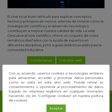
El cine es un buen vehículo para explicar conceptos,
hechos y principios de ciencia, además de mostrar cómo la
investigación científica y el desarrollo tecnológico
contribuyen a mejorar nuestra calidad de vida. La web
Descubre el cine científico ofrece un conjunto de ciclos
temáticos diseñados con la ayuda de expertos en
diferentes disciplinas, junto a guías didácticas útiles para la
comunidad educativa.
Contáctanos
Ir al sitio web
Con su acuerdo, usamos cookies o tecnologías similares
Compartir
para almacenar, acceder y procesar datos personales
como su visita en este sitio web. Puede retirar su
consentimiento u oponerse al procesamiento de datos
basado en intereses legítimos en cualquier momento
haciendo clic en "Configurar cookies" en nuestra política
de cookies.
Suscríbete a nuestra
Aceptar