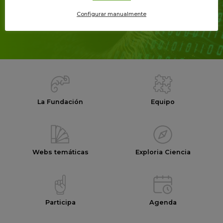
Newsletter
Configurar manualmente
y recibe el mejor contenido de i+Descubre
directo a tu email
La Fundación
Equipo
Webs temáticas
Exploria Ciencia
Participa
Agenda