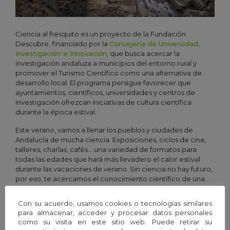
Ciencia al fresquito es un proyecto de la Fundación
Descubre,
financiado por la
Consejería de Universidad,
Investigación e Innovación
, que busca acercar la
investigación andaluza a municipios del entorno rural y
promover el Turismo Científico como una alternativa de
desarrollo local. El programa persigue favorecer que
ayuntamientos, científicos, universidades y centros de
investigación ofrezcan iniciativas de cultura científica
durante la época estival.
Este verano, vamos a llenar los pueblos y ciudades de
Andalucía de mucha ciencia. Exposiciones, ciclos de cine,
talleres, charlas, cafés… una variedad de formatos para
todas las edades que hará más llevadero el calor estival
durante las vacaciones de verano. Sin ciencia no hay futuro,
por eso, te acercamos el conocimiento científico de una
forma más amena a través de las distintas actividades que
Ciencia al fresquito desarrollará en muchos pueblos de
Con su acuerdo, usamos cookies o tecnologías similares
nuestra comunidad. Te esperamos.
para almacenar, acceder y procesar datos personales
como su visita en este sitio web. Puede retirar su
Contáctanos
Ir al sitio web