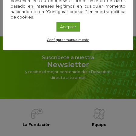
consentimiento u oponerse al procesamiento de datos
basado en intereses legítimos en cualquier momento
haciendo clic en "Configurar cookies" en nuestra política
de cookies.
Compartir
Aceptar
Configurar manualmente
Suscríbete a nuestra
Newsletter
y recibe el mejor contenido de i+Descubre
directo a tu email
La Fundación
Equipo