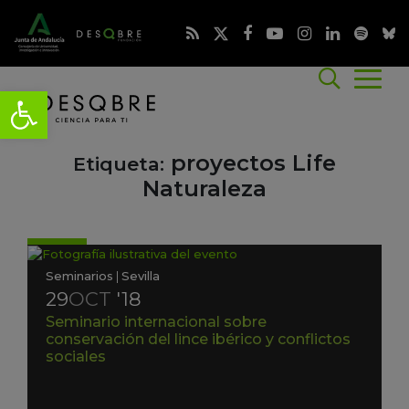
proyectos Life
Etiqueta:
Naturaleza
Seminarios
|
Sevilla
29
OCT
'18
Seminario internacional sobre
conservación del lince ibérico y conflictos
sociales