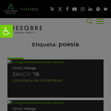
poesía
Etiqueta:
Otros
|
Málaga
24
NOV
'18
Luna llena de noviembre
Otros
|
Málaga