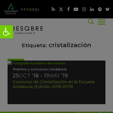
cristalización
Etiqueta:
Premios y concursos
|
Andalucía
25
OCT
'18 - 11
MAY
'19
Concurso de Cristalización en la Escuela.
Andalucía (Edición 2018-2019)