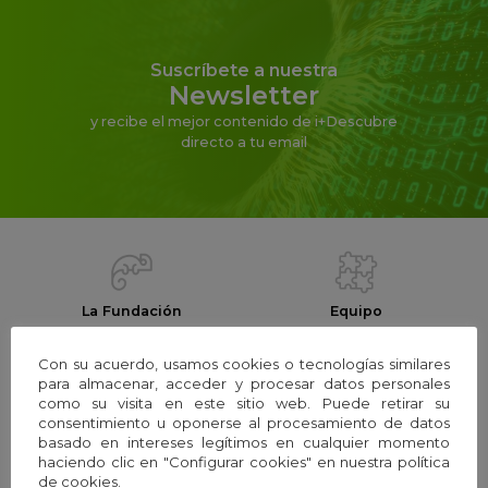
Suscríbete a nuestra
Newsletter
y recibe el mejor contenido de i+Descubre
directo a tu email
La Fundación
Equipo
Con su acuerdo, usamos cookies o tecnologías similares
para almacenar, acceder y procesar datos personales
como su visita en este sitio web. Puede retirar su
Webs temáticas
Exploria Ciencia
consentimiento u oponerse al procesamiento de datos
basado en intereses legítimos en cualquier momento
haciendo clic en "Configurar cookies" en nuestra política
de cookies.