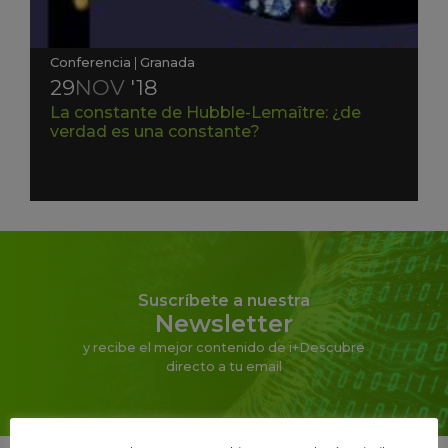
Conferencia
|
Granada
29
NOV
'18
La constante de Hubble-Lemaître: ¿de
verdad es una constante?
Suscríbete a nuestra
Newsletter
y recibe el mejor contenido de i+Descubre
directo a tu email