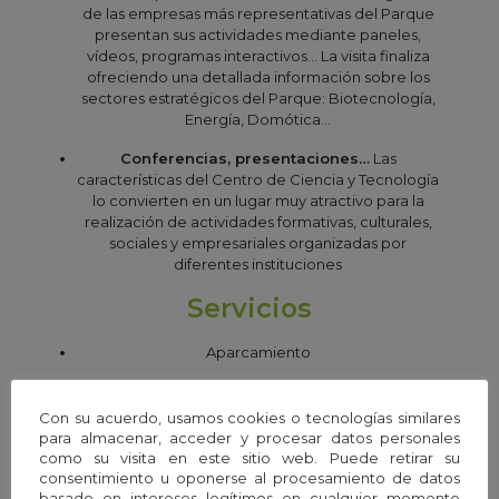
de las empresas más representativas del Parque
presentan sus actividades mediante paneles,
vídeos, programas interactivos… La visita finaliza
ofreciendo una detallada información sobre los
sectores estratégicos del Parque: Biotecnología,
Energía, Domótica…
Conferencias, presentaciones…
Las
características del Centro de Ciencia y Tecnología
lo convierten en un lugar muy atractivo para la
realización de actividades formativas, culturales,
sociales y empresariales organizadas por
diferentes instituciones
Servicios
Aparcamiento
Cafetería
Con su acuerdo, usamos cookies o tecnologías similares
Visitas guiadas
para almacenar, acceder y procesar datos personales
como su visita en este sitio web. Puede retirar su
Salón de actos
consentimiento u oponerse al procesamiento de datos
basado en intereses legítimos en cualquier momento