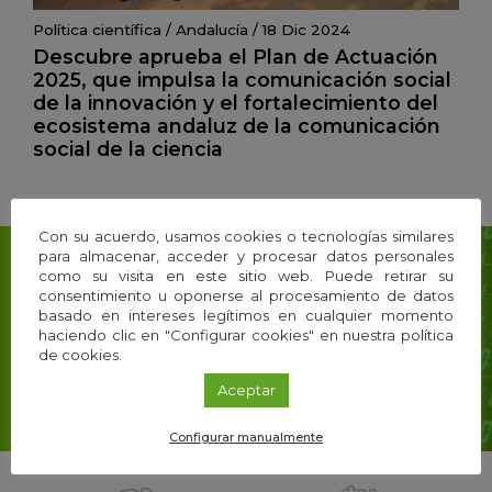
Política científica
/
Andalucía
/
18 Dic 2024
Descubre aprueba el Plan de Actuación
2025, que impulsa la comunicación social
de la innovación y el fortalecimiento del
ecosistema andaluz de la comunicación
social de la ciencia
Con su acuerdo, usamos cookies o tecnologías similares
para almacenar, acceder y procesar datos personales
como su visita en este sitio web. Puede retirar su
consentimiento u oponerse al procesamiento de datos
Suscríbete a nuestra
basado en intereses legítimos en cualquier momento
Newsletter
haciendo clic en "Configurar cookies" en nuestra política
de cookies.
y recibe el mejor contenido de i+Descubre
directo a tu email
Aceptar
Configurar manualmente