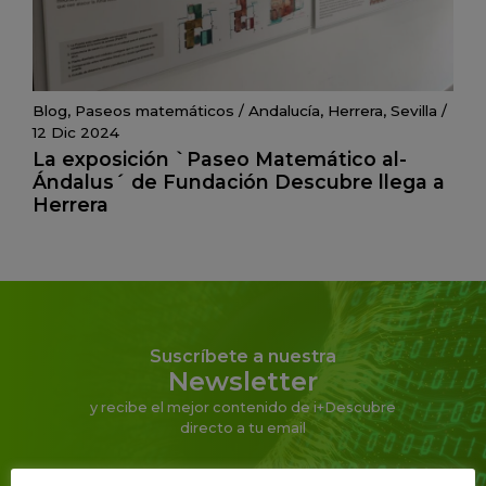
Blog
,
Paseos matemáticos
/
Andalucía
,
Herrera
,
Sevilla
/
12 Dic 2024
La exposición `Paseo Matemático al-
Ándalus´ de Fundación Descubre llega a
Herrera
Suscríbete a nuestra
Newsletter
y recibe el mejor contenido de i+Descubre
directo a tu email