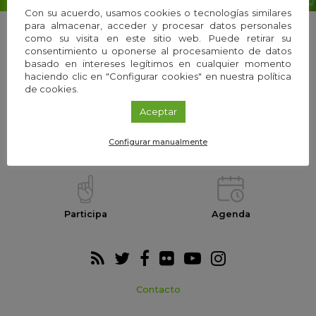
Con su acuerdo, usamos cookies o tecnologías similares
para almacenar, acceder y procesar datos personales
como su visita en este sitio web. Puede retirar su
consentimiento u oponerse al procesamiento de datos
basado en intereses legítimos en cualquier momento
La Fundación
Equipo
haciendo clic en "Configurar cookies" en nuestra política
de cookies.
Aceptar
Configurar manualmente
Webs temáticas
Exploria Ciencia
Participa
Agenda
Contacto