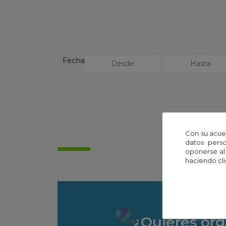
Fecha
No se 
Con su acue
datos perso
oponerse al
haciendo cli
¿Quieres org