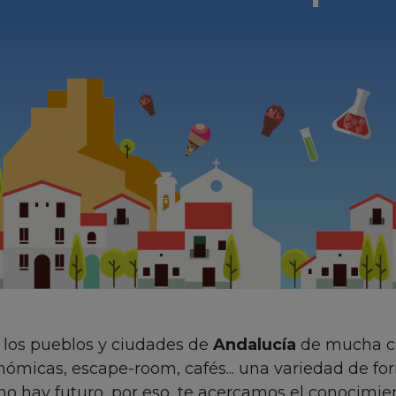
 los pueblos y ciudades de
Andalucía
de mucha cie
ómicas, escape-room, cafés... una variedad de fo
no hay futuro, por eso, te acercamos el conocimie