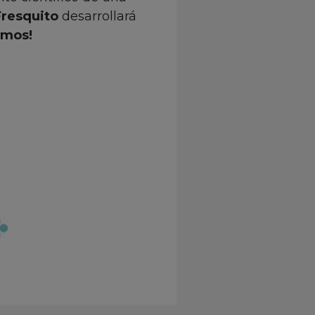
Fresquito
desarrollará
amos!