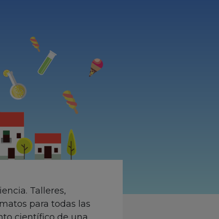
ncia. Talleres,
rmatos para todas las
nto científico de una