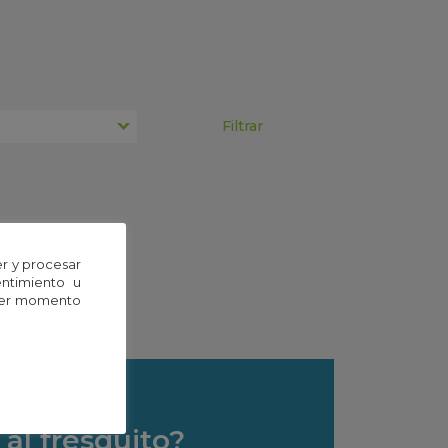
squeda.
r y procesar
entimiento u
uier momento
al fresquito?