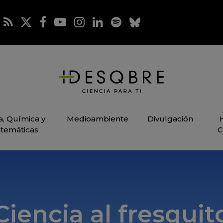
ca, Química y
Medioambiente
Divulgación
temáticas
C
Ciencia al fresquit