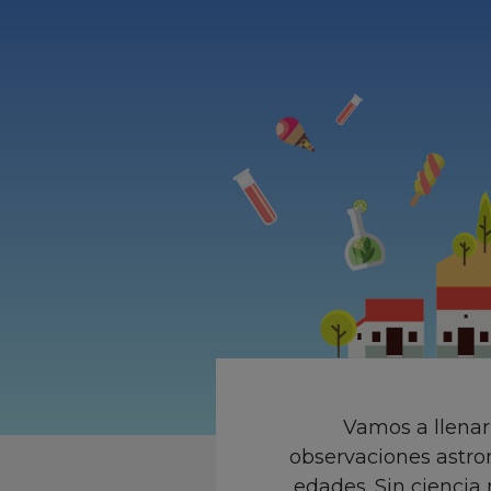
Vamos a llenar
observaciones astron
edades. Sin ciencia 