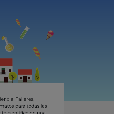
ncia. Talleres,
rmatos para todas las
nto científico de una