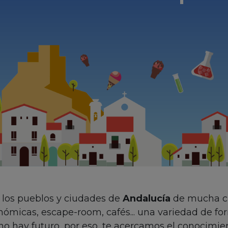
 los pueblos y ciudades de
Andalucía
de mucha cie
ómicas, escape-room, cafés... una variedad de fo
no hay futuro, por eso, te acercamos el conocimie