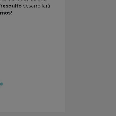
Fresquito
desarrollará
amos!