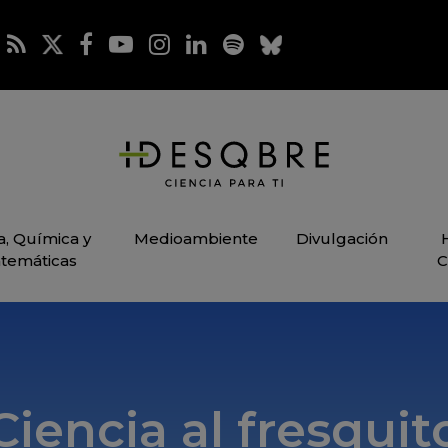
ca, Química y
Medioambiente
Divulgación
temáticas
C
Ciencia al fresquit