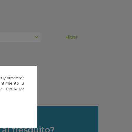
squeda.
r y procesar
entimiento u
uier momento
al fresquito?