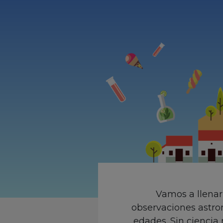
Vamos a llenar
observaciones astron
edades. Sin ciencia 