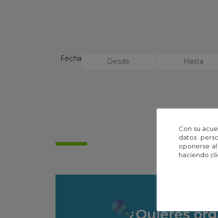
Fecha
No se 
Con su acue
datos perso
oponerse al
haciendo cli
¿Quieres org