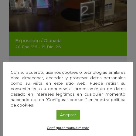
Exposición
/
Granada
20
Ene
'26 - 19
Dic
'26
Frío y calor. Las temperaturas de la vida
Con su acuerdo, usamos cookies o tecnologías similares
para almacenar, acceder y procesar datos personales
como su visita en este sitio web. Puede retirar su
consentimiento u oponerse al procesamiento de datos
basado en intereses legítimos en cualquier momento
haciendo clic en "Configurar cookies" en nuestra política
de cookies.
Aceptar
Configurar manualmente