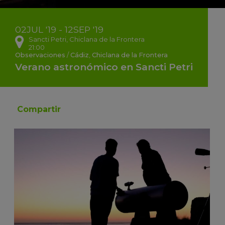
02
JUL
'19 - 12
SEP
'19
Sancti Petri, Chiclana de la Frontera
21:00
Observaciones
/
Cádiz
,
Chiclana de la Frontera
Verano astronómico en Sancti Petri
Compartir