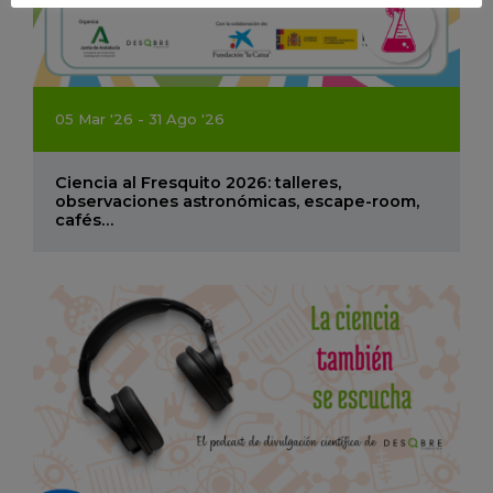
05
Mar
'26 - 31
Ago
'26
Ciencia al Fresquito 2026: talleres,
observaciones astronómicas, escape-room,
cafés…