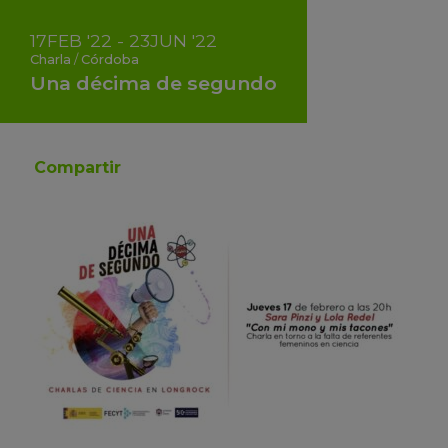
17
FEB
'22 - 23
JUN
'22
Charla
/
Córdoba
Una décima de segundo
Compartir