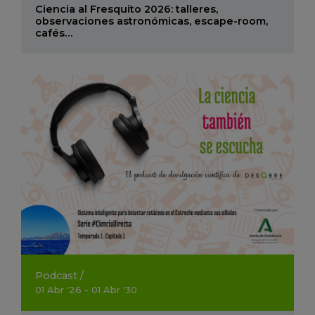
Ciencia al Fresquito 2026: talleres,
observaciones astronómicas, escape-room,
cafés…
Podcast
/
01
Abr
'26 - 01
Abr
'30