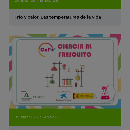
20
Ene
'26 - 19
Dic
'26
Frío y calor. Las temperaturas de la vida
05
Mar
'26 - 31
Ago
'26