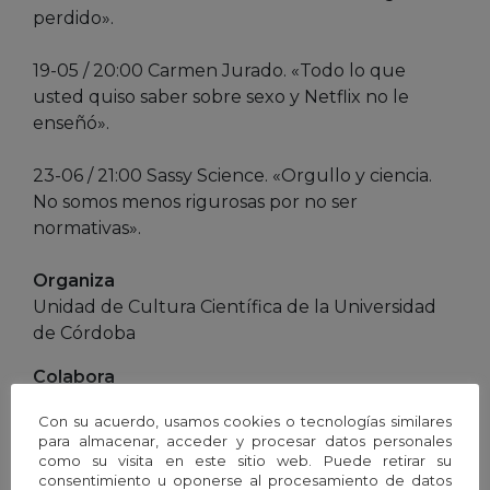
perdido».
19-05 / 20:00 Carmen Jurado. «Todo lo que
usted quiso saber sobre sexo y Netflix no le
enseñó».
23-06 / 21:00 Sassy Science. «Orgullo y ciencia.
No somos menos rigurosas por no ser
normativas».
Organiza
Unidad de Cultura Científica de la Universidad
de Córdoba
Colabora
Long Rock
Con su acuerdo, usamos cookies o tecnologías similares
para almacenar, acceder y procesar datos personales
Inscripción
como su visita en este sitio web. Puede retirar su
El acceso a la charla será mediante inscripción
consentimiento u oponerse al procesamiento de datos