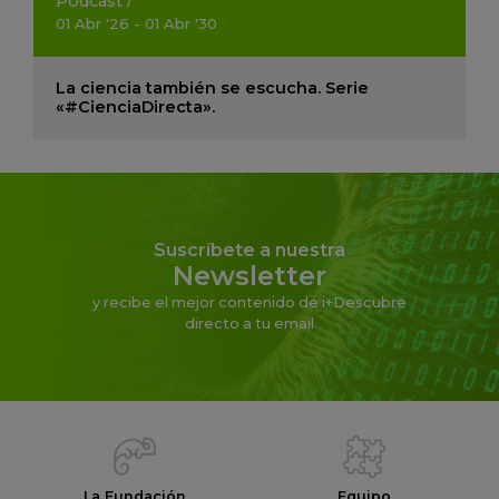
Podcast
/
01
Abr
'26 - 01
Abr
'30
La ciencia también se escucha. Serie
«#CienciaDirecta».
Suscríbete a nuestra
Newsletter
y recibe el mejor contenido de i+Descubre
directo a tu email
La Fundación
Equipo