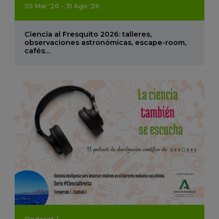
05
Mar
'26 - 31
Ago
'26
Ciencia al Fresquito 2026: talleres,
observaciones astronómicas, escape-room,
cafés…