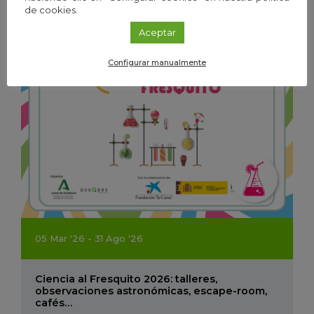
de cookies.
Aceptar
Configurar manualmente
05
Mar
'26 - 31
Ago
'26
Ciencia al Fresquito 2026: talleres,
observaciones astronómicas, escape-room,
cafés…