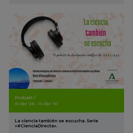
Podcast
/
01
Abr
'26 - 01
Abr
'30
La ciencia también se escucha. Serie
«#CienciaDirecta».