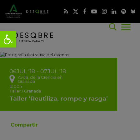
06
JUL
'18 - 07
JUL
'18
Avda. de la Ciencia s/n
Granada
12:00h
Taller
/
Granada
Taller ‘Reutiliza, rompe y rasga’
Compartir