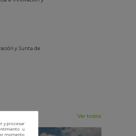
vación y Junta de
Ver todos
r y procesar
entimiento u
uier momento