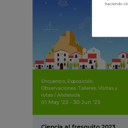
haciendo cli
Encuentro
,
Exposición
,
Observaciones
,
Talleres
,
Visitas y
rutas
/
Andalucía
01
May
'23 - 30
Jun
'23
Ciencia al fresquito 2023