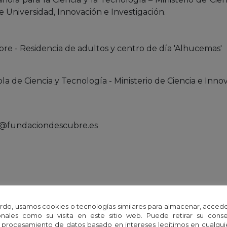
e Universidad, Innovación e Investigación.
e - Residencia de adultos y centro de día 'Alhucemas'
a de Ciencia y Tecnología - Ministerio de Ciencia e Inno
to@fundaciondescubre.es
rdo, usamos cookies o tecnologías similares para almacenar, accede
nales como su visita en este sitio web. Puede retirar su cons
 procesamiento de datos basado en intereses legítimos en cualq