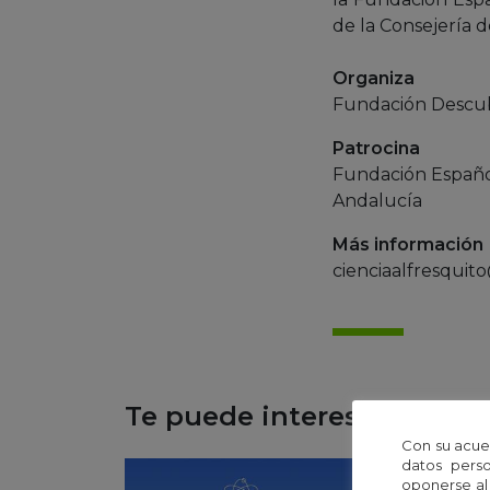
de la Consejería d
Organiza
Fundación Descubr
Patrocina
Fundación Español
Andalucía
Más información
cienciaalfresqui
Te puede interesar...
Con su acue
datos perso
oponerse al