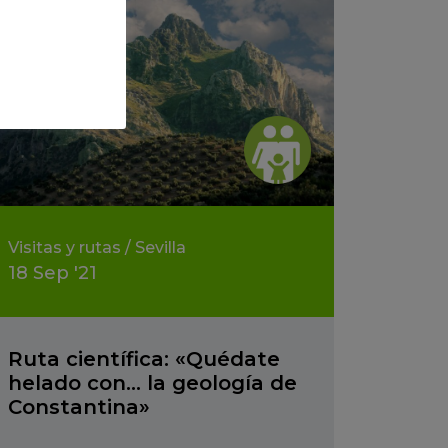
Visitas y rutas
/
Sevilla
18
Sep
'21
Ruta científica: «Quédate
helado con… la geología de
Constantina»