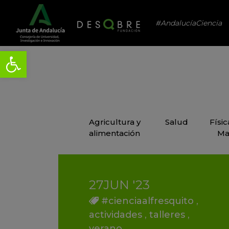
#AndalucíaCiencia
Agricultura y
Salud
Físi
alimentación
Ma
27
JUN
'23
#cienciaalfresquito
,
actividades
,
talleres
,
verano