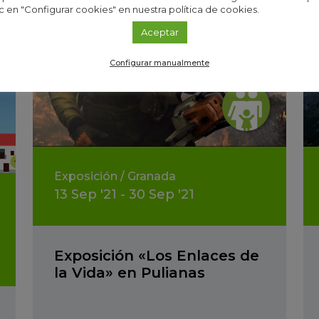
c en "Configurar cookies" en nuestra política de cookies.
Aceptar
Configurar manualmente
Exposición
/
Granada
13
Sep
'21 - 30
Sep
'21
Exposición «Los Enlaces de
la Vida» en Pulianas