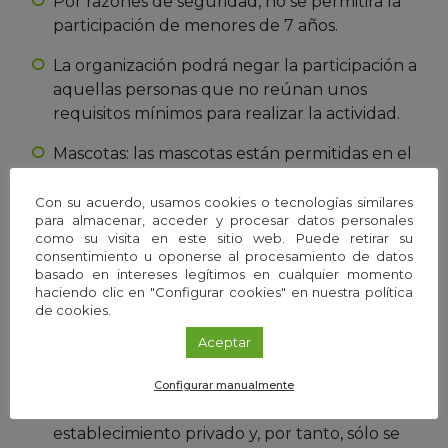
Por razones de seguridad, no se permitirá la
participación de menores de 7 años.
La organización podrá negar la participación a
aquellas personas que no reúnan unos
requisitos mínimos para realizar la actividad.
Mascotas: las mascotas están permitidas en el
Paraje Natural siempre que no vayan sueltas
y el propietario tenga toda la documentación
Con su acuerdo, usamos cookies o tecnologías similares
para almacenar, acceder y procesar datos personales
en regla. Debe tener en cuenta que se
como su visita en este sitio web. Puede retirar su
encuentra en un Espacio Natural Protegido
consentimiento u oponerse al procesamiento de datos
con una reglamentación específica.
basado en intereses legítimos en cualquier momento
haciendo clic en "Configurar cookies" en nuestra política
de cookies.
Picnic: en la zona del parking existen varias
mesas y bancos tipo picnic para que
Aceptar
cualquier persona que lo desee pueda
disfrutar de su comida. El Restaurante y las
Configurar manualmente
mesas de la terraza pertenecen a un
establecimiento privado y, por tanto, sólo se