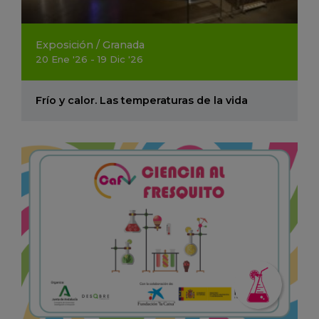
Exposición
/
Granada
20
Ene
'26 - 19
Dic
'26
Frío y calor. Las temperaturas de la vida