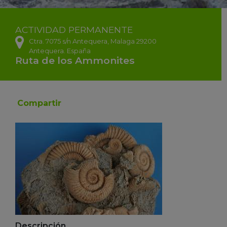
ACTIVIDAD
PERMANENTE
Ctra. 7075 s/n
Antequera,
Malaga
29200
Antequera.
España
Ruta de los Ammonites
Compartir
Descripción