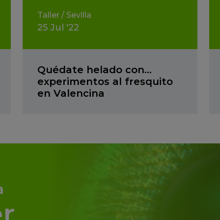
Taller
/
Sevilla
25
Jul
'22
Quédate helado con…
experimentos al fresquito
en Valencina
a
r