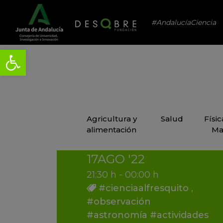
#AndalucíaCiencia
Agricultura y
Salud
Físi
alimentación
Ma
17
AGO
'22
21:30 h - 00:00 h
#cienciaalfresquito
,
#observación
#astronomía #actividades