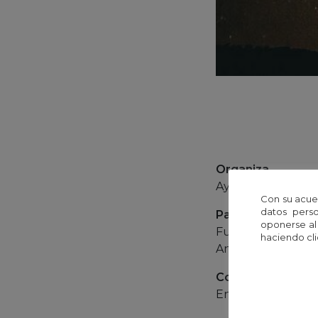
Organiza
Ayuntamiento de 
Con su acue
datos perso
Patrocina
oponerse al
Fundación Español
haciendo cli
Andalucía
Colabora
Engranajes Cienci