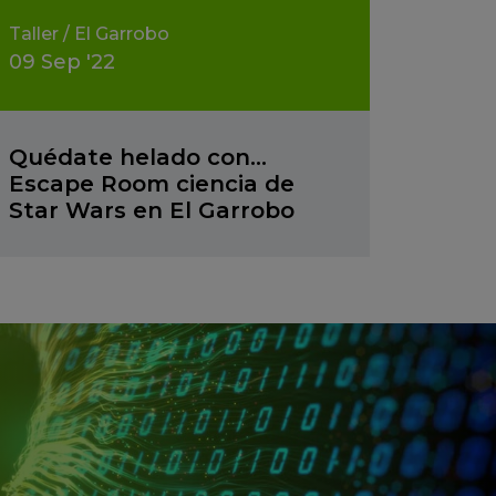
Taller
/
El Garrobo
09
Sep
'22
Quédate helado con…
Escape Room ciencia de
Star Wars en El Garrobo