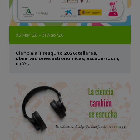
05
Mar
'26 - 31
Ago
'26
Ciencia al Fresquito 2026: talleres,
observaciones astronómicas, escape-room,
cafés…