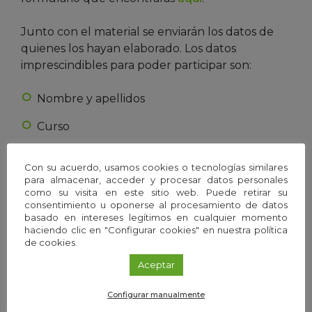
Junto con el material se enviarán los datos de
quienes los hayan elaborado. Los datos
imprescindibles para poder participar son:
Nombre y apellidos
Curso
Centro educativo en el que cursa estudios
Con su acuerdo, usamos cookies o tecnologías similares
para almacenar, acceder y procesar datos personales
Localidad y Provincia del Centro
como su visita en este sitio web. Puede retirar su
consentimiento u oponerse al procesamiento de datos
Dirección electrónica de contacto
basado en intereses legítimos en cualquier momento
haciendo clic en "Configurar cookies" en nuestra política
Provincia / región
de cookies.
Teléfono de contacto
Aceptar
Configurar manualmente
Organiza