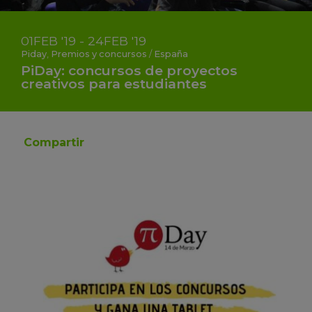
01
FEB
'19 - 24
FEB
'19
Piday
,
Premios y concursos
/
España
PiDay: concursos de proyectos
creativos para estudiantes
Compartir