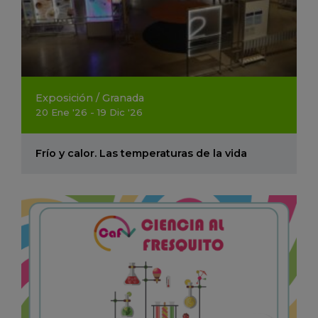
Exposición
/
Granada
20
Ene
'26 - 19
Dic
'26
Frío y calor. Las temperaturas de la vida