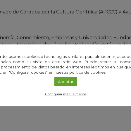
orado de Córdoba por la Cultura Científica (APCCC) y A
onomía, Conocimiento, Empresas y Universidades, Funda
doba, Universidad de Córdoba, Real Jardín Botánico de 
rdo, usamos cookies o tecnologías similares para almacenar, accede
nales como su visita en este sitio web. Puede retirar su cons
 procesamiento de datos basado en intereses legítimos en cualq
c en "Configurar cookies" en nuestra política de cookies.
Aceptar
Configurar manualmente