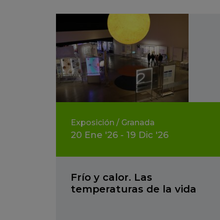
Exposición
/
Granada
20
Ene
'26 - 19
Dic
'26
Frío y calor. Las
temperaturas de la vida