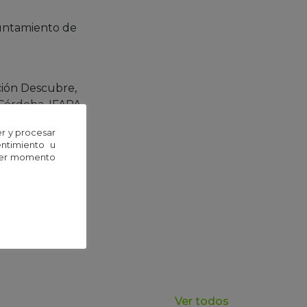
yuntamiento de
ción Descubre,
Córdoba, IFAPA,
r y procesar
entimiento u
uier momento
Ver todos