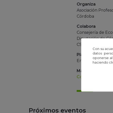
Organiza
Asociación Profes
Córdoba
Colabora
Consejería de Ec
Diputación de Cór
CSIC... entre otros
Con su acue
datos perso
Plazas
oponerse al
Entrada libre
haciendo cli
Más información
Contacto APCCC
Próximos eventos