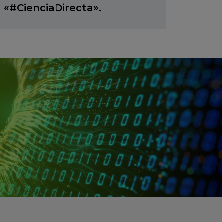
«#CienciaDirecta».