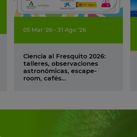
05
Mar
'26 - 31
Ago
'26
Ciencia al Fresquito 2026:
talleres, observaciones
astronómicas, escape-
room, cafés…