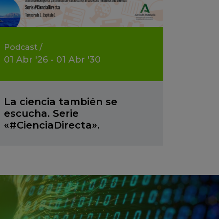
Podcast
/
01
Abr
'26 - 01
Abr
'30
La ciencia también se
escucha. Serie
«#CienciaDirecta».