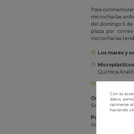
Para conmemorar 
microcharlas enfo
del domingo 5 de m
plaza por correo 
microcharlas tend
Los mares y o
Microplástico
Química Analít
Fitosanitarios 
Con su acue
Organiza
datos perso
oponerse al
Sociedad de Toxic
haciendo cli
Ponente
Joan O. Grimalt -