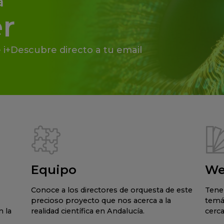
a
r
 i+Descubre directo a tu email
Equipo
We
Conoce a los directores de orquesta de este
Tene
precioso proyecto que nos acerca a la
temá
 la
realidad científica en Andalucía.
cerca