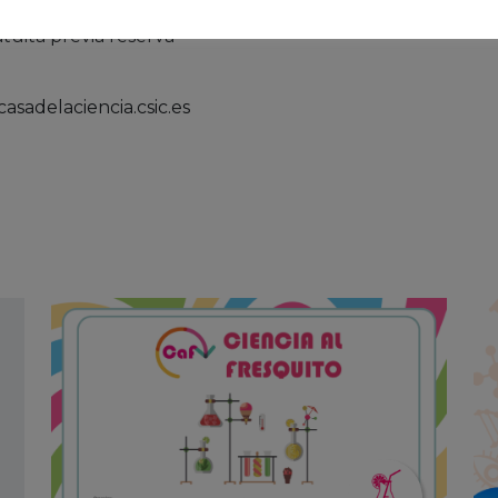
atuita previa reserva
sadelaciencia.csic.es