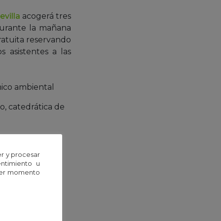
villa
acogerá tres
 durante la mañana
ratuita reservando
s asistentes a las
ico ambiental
, catedrática de
r y procesar
entimiento u
uier momento