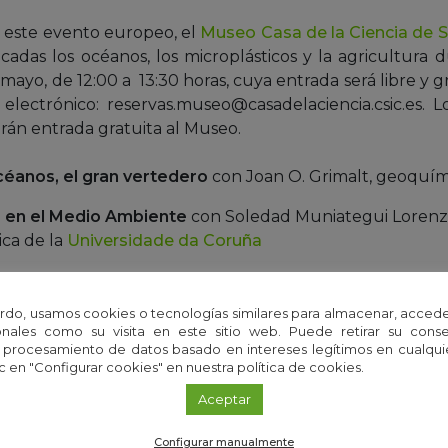
este evento europeo, el
Museo Casa de la Ciencia de Se
cadas los océanos, los microplásticos y la agricultura
ayo, de 12:00 a 13:30 horas, cuya entrada será libre y g
electrónico: reservas.museo@casadelaciencia.csic.es. Lo
rán entrada gratuita al Museo.
céanos, el gran vertedero
con Joan O. Grimalt, geoquím
s en el Medio Ambiente
con Soledad Muniategui Lorenzo
ica de la
Universidade da Coruña
en la agricultura
con Juan Pascual
rdo, usamos cookies o tecnologías similares para almacenar, accede
nales como su visita en este sitio web. Puede retirar su cons
 procesamiento de datos basado en intereses legítimos en cualq
ología Ambiental y Química - Museo Casa de la Ciencia
c en "Configurar cookies" en nuestra política de cookies.
Aceptar
 Soledad Muniategui Lorenzo - Juan Pascual
Configurar manualmente