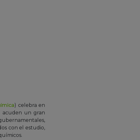
uímica
) celebra en
co acuden un gran
gubernamentales,
dos con el estudio,
químicos.