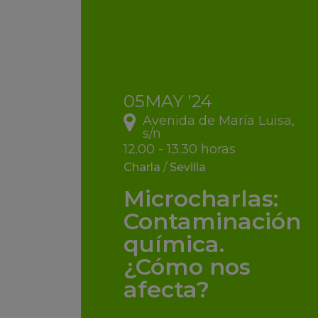
05
MAY
'24
Avenida de María Luisa,
s/n
12.00 - 13.30 horas
Charla
/
Sevilla
Microcharlas:
Contaminación
química.
¿Cómo nos
afecta?