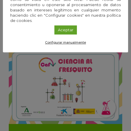
consentimiento u oponerse al procesamiento de datos
Exposición
/
Granada
basado en intereses legítimos en cualquier momento
20
Ene
'26 - 19
Dic
'26
haciendo clic en "Configurar cookies" en nuestra política
de cookies.
Aceptar
Frío y calor. Las temperaturas de la vida
Configurar manualmente