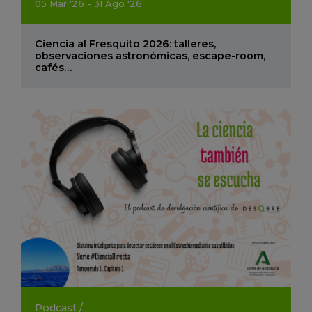
05
Mar
'26 - 31
Ago
'26
Ciencia al Fresquito 2026: talleres,
observaciones astronómicas, escape-room,
cafés…
Podcast
/