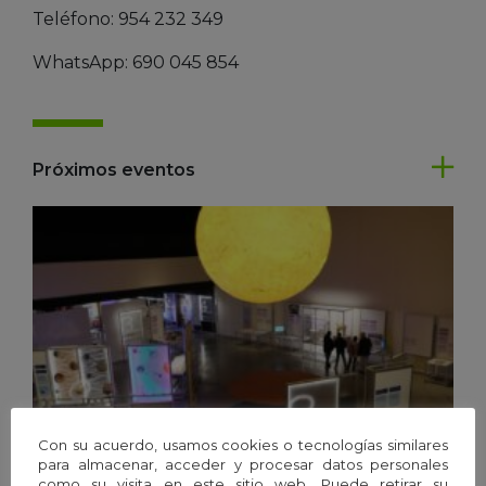
Teléfono: 954 232 349
WhatsApp: 690 045 854
Próximos eventos
Con su acuerdo, usamos cookies o tecnologías similares
para almacenar, acceder y procesar datos personales
como su visita en este sitio web. Puede retirar su