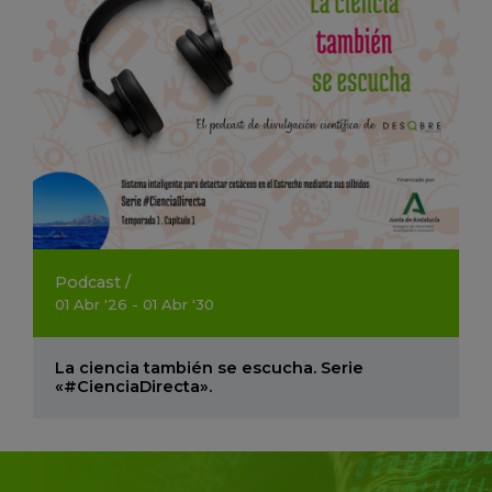
Podcast
/
01
Abr
'26 - 01
Abr
'30
La ciencia también se escucha. Serie
«#CienciaDirecta».