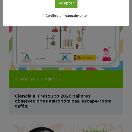
Aceptar
Configurar manualmente
05
Mar
'26 - 31
Ago
'26
Ciencia al Fresquito 2026: talleres,
observaciones astronómicas, escape-room,
cafés…