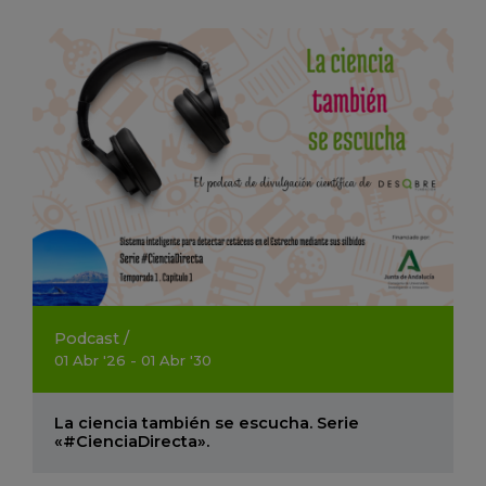
Podcast
/
01
Abr
'26 - 01
Abr
'30
La ciencia también se escucha. Serie
«#CienciaDirecta».