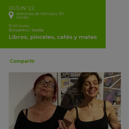
20
JUN
'22
Alameda de Hércules, 83
Sevilla
19:00 horas
Encuentro
/
Sevilla
Libros, pinceles, cafés y mates
Compartir