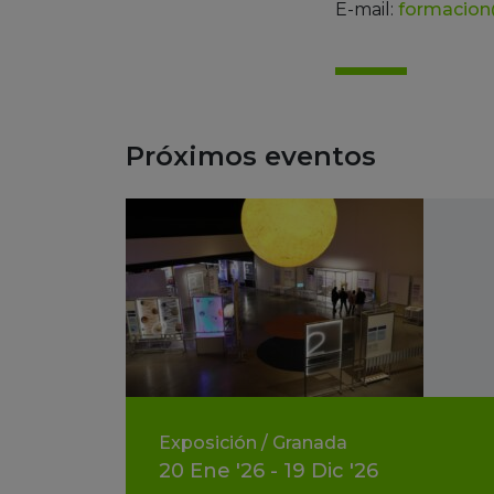
E-mail:
formacion
Próximos eventos
Exposición
/
Granada
20
Ene
'26 - 19
Dic
'26