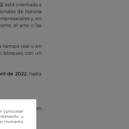
22
, está orientada a
onales de historia
empresariales y, en
ismo, el arte o las
a tiempo real o en
ro bloques, con un
bril de 2022
, hasta
 Granada.
 Árabes (CSIC) en
r y procesar
entimiento u
uier momento