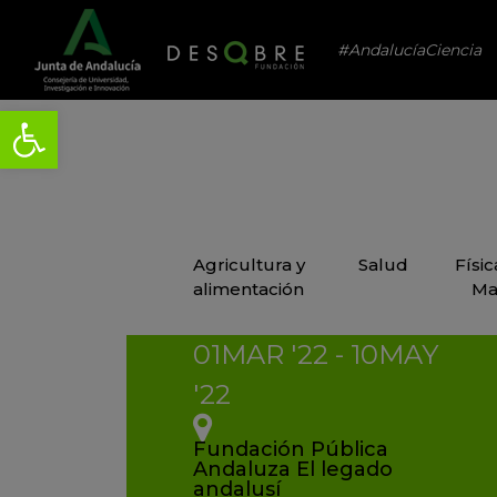
#AndalucíaCiencia
Agricultura y
Salud
Físi
alimentación
Ma
01
MAR
'22 - 10
MAY
'22
Fundación Pública
Andaluza El legado
andalusí