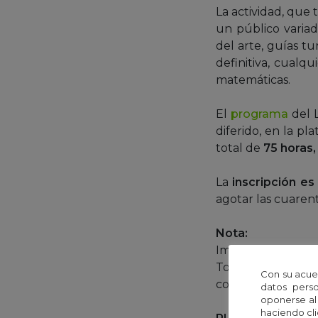
La actividad, que 
un público variad
del arte, guías tu
definitiva, cualqu
matemáticas.
El
programa
del 
diferido, en la p
total de
75 horas,
La
inscripción es 
agotar las cuarent
Nota:
Imagen de portad
Todas las recrea
Con su acue
colaboración con 
datos perso
oponerse al
haciendo cli