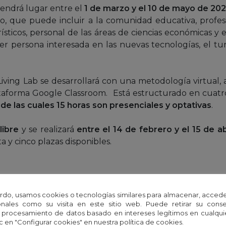
tendrá lugar entre el
1 de marzo y el 10 de mayo de 20
o, que puede incluir a la comunidad educativa, profesi
rísticos, personal de las áreas de ciencias económicas y 
ier persona interesada en las nuevas tecnologías, el tur
Living Lab se desarrollará con una metodología virtual, 
lataforma Google Classroom. Está estructurado en cuat
 de las cuales 15 horas son presenciales
y optativas
.
libre
y se realizará
entre el 14 de febrero y el 15 de a
a y cinco plazas disponibles.
a: Recreación en 3D del Cuarto Real de Santo Domingo,
ciones han sido realizadas por la Escuela de Estudios
rdo, usamos cookies o tecnologías similares para almacenar, accede
la FPA El legado andalusí.
nales como su visita en este sitio web. Puede retirar su cons
 procesamiento de datos basado en intereses legítimos en cualq
c en "Configurar cookies" en nuestra política de cookies.