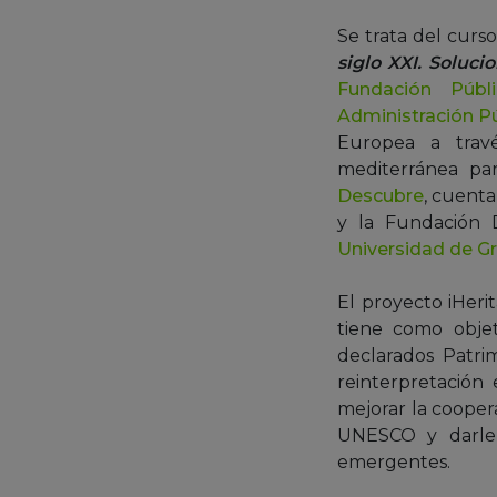
Se trata del curs
siglo XXI. Soluc
Fundación Públ
Administración Pú
Europea a tra
mediterránea pa
Descubre
, cuenta
y la Fundación 
Universidad de G
El proyecto iHeri
tiene como objet
declarados Patri
reinterpretación
mejorar la cooper
UNESCO y darle 
emergentes.