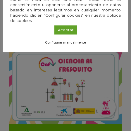
consentimiento u oponerse al procesamiento de datos
Exposición
/
Granada
basado en intereses legítimos en cualquier momento
20
Ene
'26 - 19
Dic
'26
haciendo clic en "Configurar cookies" en nuestra política
de cookies.
Aceptar
Frío y calor. Las temperaturas de la vida
Configurar manualmente