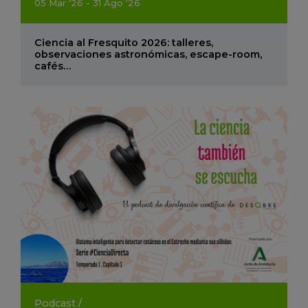
05
Mar
'26 - 31
Ago
'26
Ciencia al Fresquito 2026: talleres,
observaciones astronómicas, escape-room,
cafés…
Podcast
/