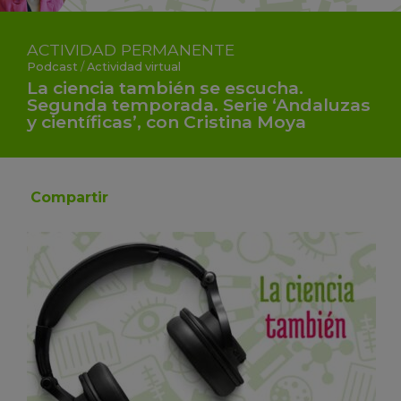
ACTIVIDAD
PERMANENTE
Podcast
/
Actividad virtual
La ciencia también se escucha.
Segunda temporada. Serie ‘Andaluzas
y científicas’, con Cristina Moya
Compartir