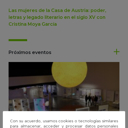
Las mujeres de la Casa de Austria: poder,
letras y legado literario en el siglo XV con
Cristina Moya García
Próximos eventos
Con su acuerdo, usamos cookies o tecnologías similares
para almacenar, acceder y procesar datos personales