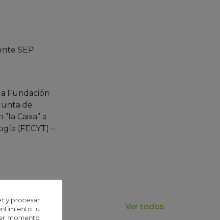
ente SEP
 la Fundación
 Junta de
”la Caixa” a
ogía (FECYT) –
r y procesar
Ver todos
entimiento u
uier momento