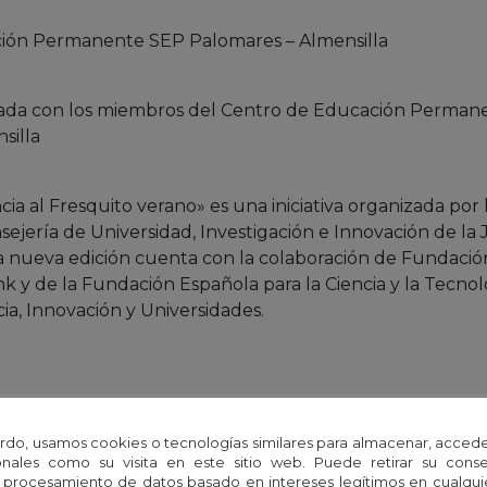
ión Permanente SEP Palomares – Almensilla
tada con los miembros del Centro de Educación Perman
silla
ia al Fresquito verano» es una iniciativa organizada por
sejería de Universidad, Investigación e Innovación de la
a nueva edición cuenta con la colaboración de Fundación 
k y de la Fundación Española para la Ciencia y la Tecnol
cia, Innovación y Universidades.
rdo, usamos cookies o tecnologías similares para almacenar, accede
nales como su visita en este sitio web. Puede retirar su cons
 procesamiento de datos basado en intereses legítimos en cualq