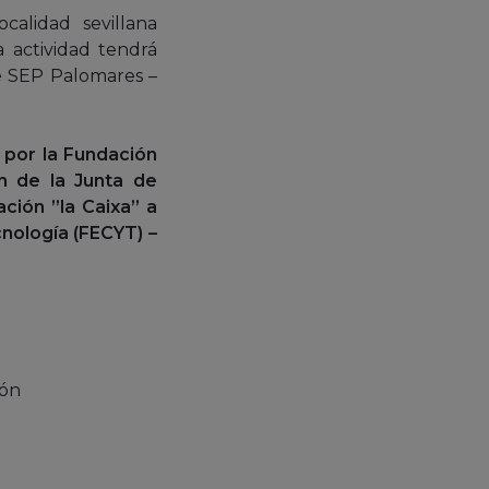
calidad sevillana
a actividad tendrá
te SEP Palomares –
a por la Fundación
ón de la Junta de
ción ”la Caixa” a
cnología (FECYT) –
ión