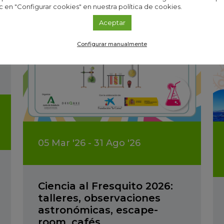
c en "Configurar cookies" en nuestra política de cookies.
Aceptar
Configurar manualmente
05
Mar
'26 - 31
Ago
'26
Ciencia al Fresquito 2026:
talleres, observaciones
astronómicas, escape-
room, cafés…