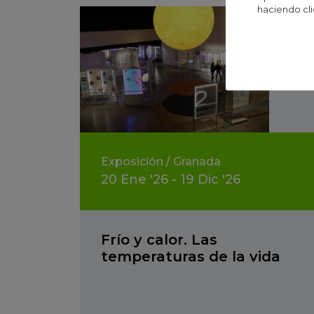
haciendo cli
Exposición
/
Granada
20
Ene
'26 - 19
Dic
'26
Frío y calor. Las
temperaturas de la vida