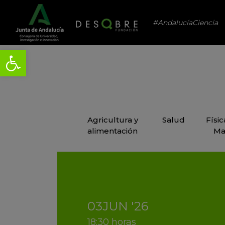
#AndalucíaCiencia
Agricultura y
Salud
Físi
alimentación
Ma
03
JUN
'26
18:30 horas