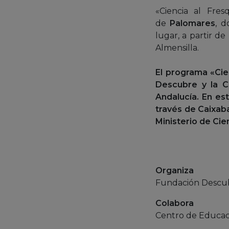
«Ciencia al Fre
de
Palomares
, d
lugar, a partir d
Almensilla.
El programa «Cien
Descubre y la Co
Andalucía. En es
través de Caixaba
Ministerio de Cie
Organiza
Fundación Descubr
Colabora
Centro de Educac