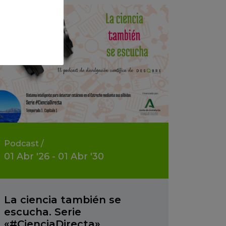
Podcast
/
01
Abr
'26 - 01
Abr
'30
La ciencia también se
escucha. Serie
«#CienciaDirecta».