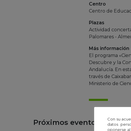
Centro
Centro de Educac
Plazas
Actividad concer
Palomares - Almen
Más información
El programa «Cienc
Descubre y la Con
Andalucía. En est
través de Caixaban
Ministerio de Cien
Con su acue
Próximos eventos
datos perso
oponerse al