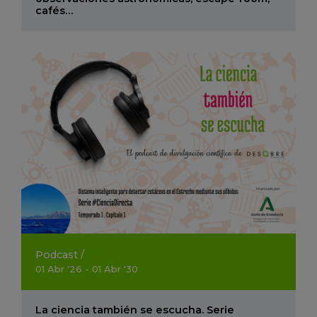
cafés…
Podcast
/
01
Abr
'26 - 01
Abr
'30
La ciencia también se escucha. Serie