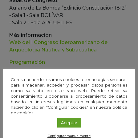
Salas de Congreso:
Aulario de La Bomba “Edificio Constitución 1812”
‐ Sala 1 ‐ Sala BOLÍVAR
‐ Sala 2 ‐ Sala ARGÜELLES
Más información
Web del
I Congreso Iberoamericano de
Arqueología Náutica y Subacuática
Programación
Con su acuerdo, usamos cookies o tecnologías similares
para almacenar, acceder y procesar datos personales
como su visita en este sitio web. Puede retirar su
Próximos eventos
consentimiento u oponerse al procesamiento de datos
basado en intereses legítimos en cualquier momento
haciendo clic en "Configurar cookies" en nuestra política
de cookies.
Aceptar
Configurar manualmente