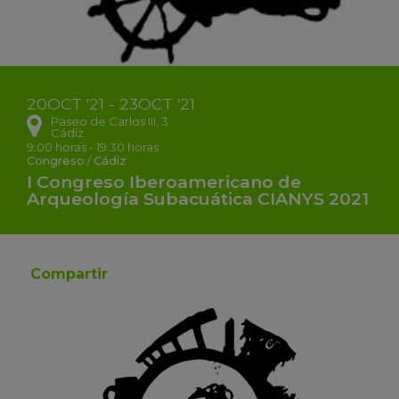
20
OCT
'21 - 23
OCT
'21
Paseo de Carlos III, 3
Cádiz
9:00 horas - 19:30 horas
Congreso
/
Cádiz
I Congreso Iberoamericano de
Arqueología Subacuática CIANYS 2021
Compartir