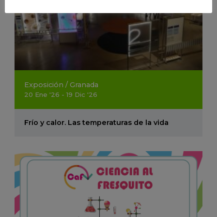
Exposición
/
Granada
20
Ene
'26 - 19
Dic
'26
Frío y calor. Las temperaturas de la vida