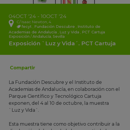
04
OCT
'24 - 10
OCT
'24
C/ Isaac Newton, 4.
fecyt
,
Fundación Descubre
,
Instituto de
Academias de Andalucía
,
Luz y Vida
,
PCT Cartuja
Exposición
/
Andalucía
,
Sevilla
Exposición `Luz y Vida´. PCT Cartuja
Compartir
La Fundación Descubre y el Instituto de
Academias de Andalucía, en colaboración con el
Parque Científico y Tecnológico Cartuja
exponen, del 4 al 10 de octubre, la muestra
`Luz y Vida´.
Esta muestra tiene como objetivo contribuir a la