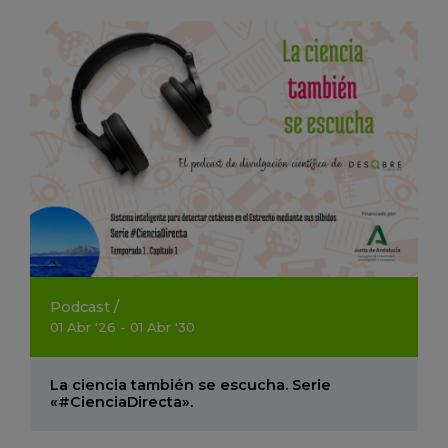
Podcast
/
01
Abr
'26 - 01
Abr
'30
La ciencia también se escucha. Serie
«#CienciaDirecta».