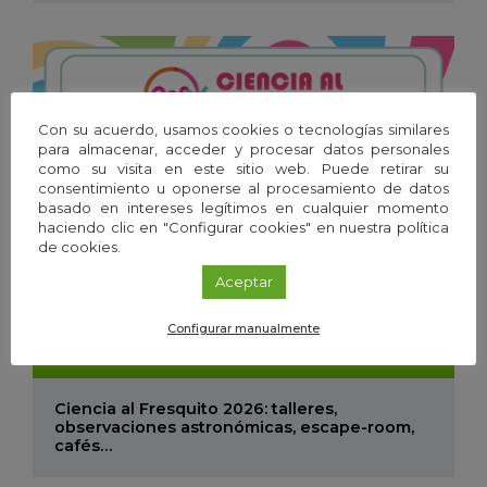
Con su acuerdo, usamos cookies o tecnologías similares
para almacenar, acceder y procesar datos personales
como su visita en este sitio web. Puede retirar su
consentimiento u oponerse al procesamiento de datos
basado en intereses legítimos en cualquier momento
haciendo clic en "Configurar cookies" en nuestra política
de cookies.
Aceptar
Configurar manualmente
05
Mar
'26 - 31
Ago
'26
Ciencia al Fresquito 2026: talleres,
observaciones astronómicas, escape-room,
cafés…