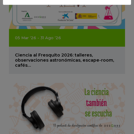
05
Mar
'26 - 31
Ago
'26
Ciencia al Fresquito 2026: talleres,
observaciones astronómicas, escape-room,
cafés…