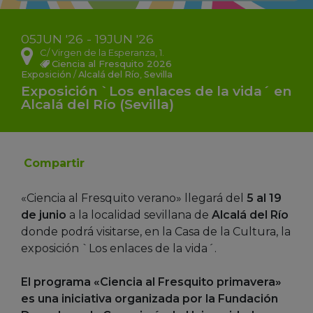
05
JUN
'26 - 19
JUN
'26
C/ Virgen de la Esperanza, 1.
Ciencia al Fresquito 2026
Exposición
/
Alcalá del Río
,
Sevilla
Exposición `Los enlaces de la vida´ en
Alcalá del Río (Sevilla)
Compartir
«Ciencia al Fresquito verano» llegará del
5 al 19
de junio
a la localidad sevillana de
Alcalá del Río
donde podrá visitarse, en la Casa de la Cultura, la
exposición `Los enlaces de la vida´.
El programa «Ciencia al Fresquito primavera»
es una iniciativa organizada por la Fundación