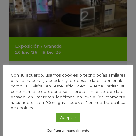
Exposición
/
Granada
20
Ene
'26 - 19
Dic
'26
Frío y calor. Las temperaturas de la vida
Con su acuerdo, usamos cookies o tecnologías similares
para almacenar, acceder y procesar datos personales
como su visita en este sitio web. Puede retirar su
consentimiento u oponerse al procesamiento de datos
basado en intereses legítimos en cualquier momento
haciendo clic en "Configurar cookies" en nuestra política
de cookies.
Aceptar
Configurar manualmente