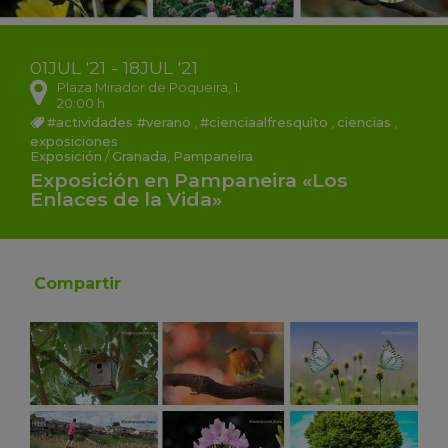
01
JUL
'21 - 18
JUL
'21
Plaza Mirador de Poqueira, 1.
20:00 h
#actividades #verano
,
#cienciaalfresquito
,
ciencias
,
exposiciones
Exposición
/
Granada
,
Pampaneira
Exposición en Pampaneira «Los
Enlaces de la Vida»
Compartir