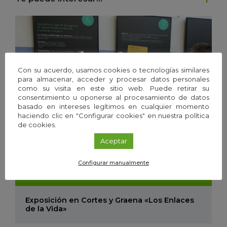
Con su acuerdo, usamos cookies o tecnologías similares
para almacenar, acceder y procesar datos personales
como su visita en este sitio web. Puede retirar su
consentimiento u oponerse al procesamiento de datos
basado en intereses legítimos en cualquier momento
haciendo clic en "Configurar cookies" en nuestra política
de cookies.
Aceptar
Exposición
/
Granada
Configurar manualmente
01
Ago
'21 - 18
Ago
'21
Exposición en Cortes y Graena «Los Enlaces
de la Vida»