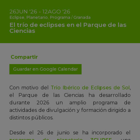
26
JUN
'26 - 12
AGO
'26
Eclipse
,
Planetario
,
Programa
/
Granada
El trío de eclipses en el Parque de las
Ciencias
Compartir
Guardar en Google Calendar
Con motivo del
Trío Ibérico de Eclipses de Sol
,
el Parque de las Ciencias ha desarrollado
durante 2026 un amplio programa de
actividades de divulgación y formación dirigido a
distintos públicos.
Desde el 26 de junio se ha incorporado el