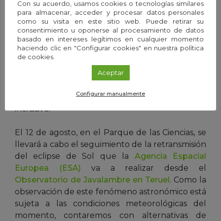
eclipses solares. Tras la sesión de planetario
Con su acuerdo, usamos cookies o tecnologías similares
para almacenar, acceder y procesar datos personales
programada para esta actividad, se ofrecerá una
como su visita en este sitio web. Puede retirar su
explicación complementaria en vivo y, antes del
consentimiento u oponerse al procesamiento de datos
inicio de la observación astronómica en el
basado en intereses legítimos en cualquier momento
haciendo clic en "Configurar cookies" en nuestra política
Observatorio, el público recibirá
de cookies.
recomendaciones básicas para la observación
segura del Sol durante un eclipse. Estas
Aceptar
acciones divulgativas estarán presentes en todas
Configurar manualmente
las Noches de Astronomía hasta enero de 2028,
inclusive.
El 12 de agosto, en el Parque de las Ciencias, se
llevará a cabo el seguimiento de la retransmisión
del eclipse de Sol que la
Agencia Espacial
Europea (ESA)
va a realizar desde el
Observatorio de Javalambre en Teruel
. Como la
observación de este fenómeno astronómico está
sujeta a las condiciones meteorológicas del
momento, contaremos con alternativas de