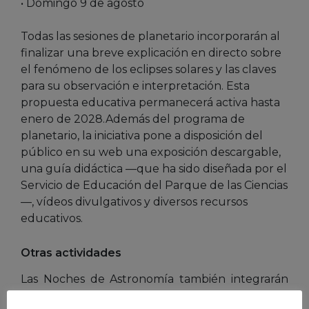
• Domingo 9 de agosto
Todas las sesiones de planetario incorporarán al
finalizar una breve explicación en directo sobre
el fenómeno de los eclipses solares y las claves
para su observación e interpretación. Esta
propuesta educativa permanecerá activa hasta
enero de 2028.Además del programa de
planetario, la iniciativa pone a disposición del
público en su web una exposición descargable,
una guía didáctica —que ha sido diseñada por el
Servicio de Educación del Parque de las Ciencias
—, vídeos divulgativos y diversos recursos
educativos.
Otras actividades
Las Noches de Astronomía también integrarán
contenidos específicos relacionados con los