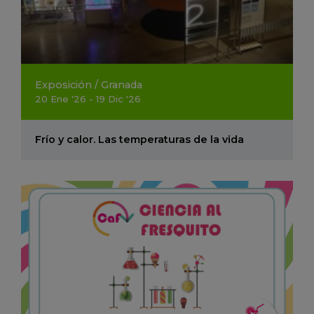
Exposición
/
Granada
20
Ene
'26 - 19
Dic
'26
Frío y calor. Las temperaturas de la vida