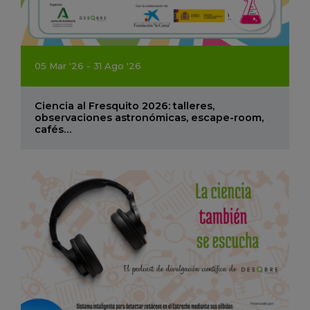
05
Mar
'26 - 31
Ago
'26
Ciencia al Fresquito 2026: talleres,
observaciones astronómicas, escape-room,
cafés…