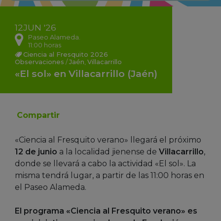
12
JUN
'26
Paseo Alameda.
11:00 horas
Ciencia al Fresquito 2026
Observaciones
/
Jaén
,
Villacarrillo
«El sol» en Villacarrillo (Jaén)
Compartir
«Ciencia al Fresquito verano» llegará el próximo
12 de junio
a la localidad jienense de
Villacarrillo
,
donde se llevará a cabo la actividad «El sol». La
misma tendrá lugar, a partir de las 11:00 horas en
el Paseo Alameda.
El programa «Ciencia al Fresquito verano» es