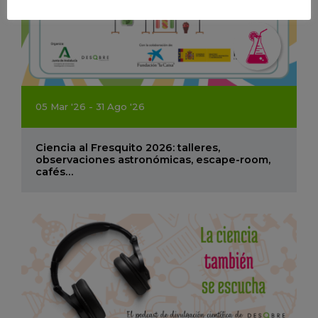
05
Mar
'26 - 31
Ago
'26
Ciencia al Fresquito 2026: talleres,
observaciones astronómicas, escape-room,
cafés…