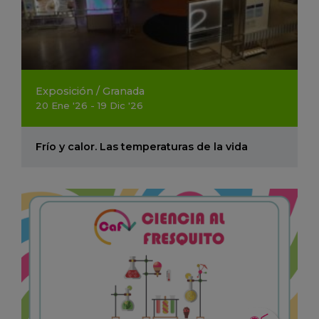
Exposición
/
Granada
20
Ene
'26 - 19
Dic
'26
Frío y calor. Las temperaturas de la vida