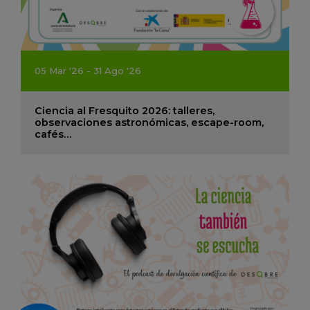
05
Mar
'26 - 31
Ago
'26
Ciencia al Fresquito 2026: talleres,
observaciones astronómicas, escape-room,
cafés…