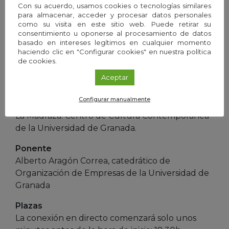
Mollinedo, profesora de Economía Aplicada,
Con su acuerdo, usamos cookies o tecnologías similares
para almacenar, acceder y procesar datos personales
Miguel Moya, catedrático de Psicología Social,
como su visita en este sitio web. Puede retirar su
Dorothy Kelly, vicerrectora de
consentimiento u oponerse al procesamiento de datos
Internacionalización y catedrática del
basado en intereses legítimos en cualquier momento
haciendo clic en "Configurar cookies" en nuestra política
departamento de Traducción e Interpretación,
de cookies.
Francisco Herrera, catedrático de Ciencias de la
Aceptar
Computación e Inteligencia Artificial.
Configurar manualmente
Organiza
La Madraza. Centro de Cultura Contemporánea
de la Universidad de Granada.
Ponente
Alberto Aragón Correa, catedrático de
Organización de Empresas de la Universidad de
Granada
Plazas
La conexión en directo comenzará solo unos