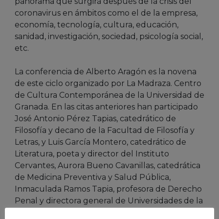
panorama que surgirá después de la crisis del
coronavirus en ámbitos como el de la empresa,
economía, tecnología, cultura, educación,
sanidad, investigación, sociedad, psicología social,
etc.
La conferencia de Alberto Aragón es la novena
de este ciclo organizado por La Madraza. Centro
de Cultura Contemporánea de la Universidad de
Granada. En las citas anteriores han participado
José Antonio Pérez Tapias, catedrático de
Filosofía y decano de la Facultad de Filosofía y
Letras, y Luis García Montero, catedrático de
Literatura, poeta y director del Instituto
Cervantes, Aurora Bueno Cavanillas, catedrática
de Medicina Preventiva y Salud Pública,
Inmaculada Ramos Tapia, profesora de Derecho
Penal y directora general de Universidades de la
Junta de Andalucía, Carmen Lizárraga