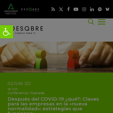
02
JUN
'20
18:30h
Conferencia
/
Granada
Después del COVID-19 ¿qué?: Claves
para las empresas en la «nueva
normalidad»: estrategias que