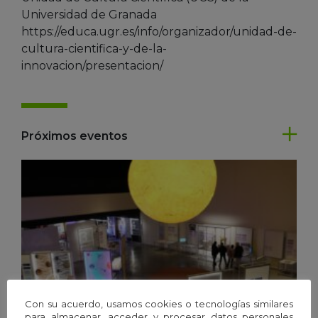
Universidad de Granada
https://educa.ugr.es/info/organizador/unidad-de-
cultura-cientifica-y-de-la-
innovacion/presentacion/
Próximos eventos
Con su acuerdo, usamos cookies o tecnologías similares
para almacenar, acceder y procesar datos personales