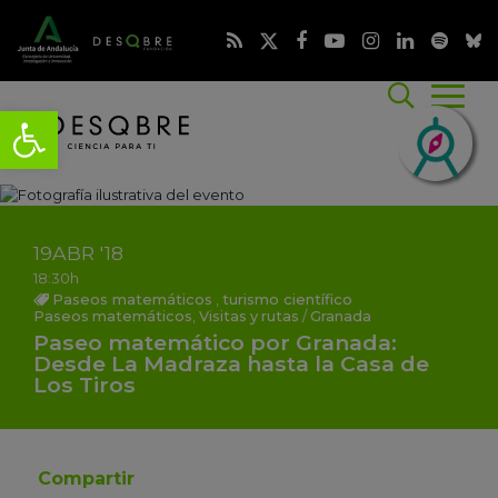
19
ABR
'18
18:30h
Paseos matemáticos
,
turismo científico
Paseos matemáticos
,
Visitas y rutas
/
Granada
Paseo matemático por Granada:
Desde La Madraza hasta la Casa de
Los Tiros
Compartir