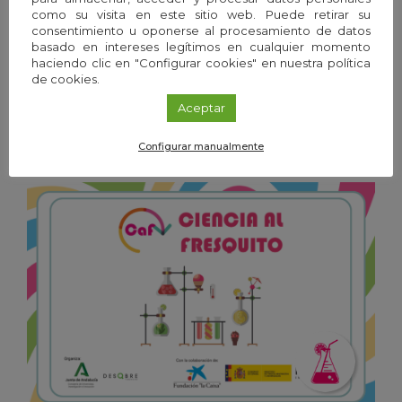
como su visita en este sitio web. Puede retirar su
consentimiento u oponerse al procesamiento de datos
basado en intereses legítimos en cualquier momento
Exposición
/
Granada
haciendo clic en "Configurar cookies" en nuestra política
20
Ene
'26 - 19
Dic
'26
de cookies.
Aceptar
Frío y calor. Las temperaturas de la vida
Configurar manualmente