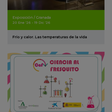
Exposición
/
Granada
20
Ene
'26 - 19
Dic
'26
Frío y calor. Las temperaturas de la vida