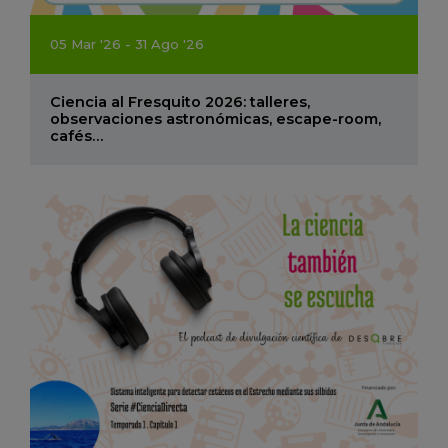
05
Mar
'26 - 31
Ago
'26
Ciencia al Fresquito 2026: talleres,
observaciones astronómicas, escape-room,
cafés…