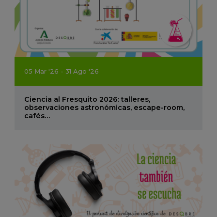
05
Mar
'26 - 31
Ago
'26
Ciencia al Fresquito 2026: talleres,
observaciones astronómicas, escape-room,
cafés…