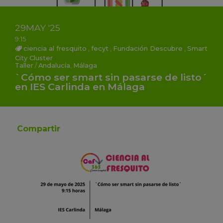
29
MAY
'25
9:15
ciencia al fresquito
,
fecyt
,
Fundación Descubre
,
Smart
City Cluster
Taller
/
Andalucía
,
Málaga
`Cómo ser smart sin pasarse de listo´
en IES Carlinda en Málaga
Compartir